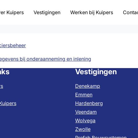
er Kuipers
Vestigingen
Werken bij Kuipers
Conta
ing
nciersbeheer
egevens bij onderaanneming en inlening
n advies
nks
Vestigingen
rs
Denekamp
eling
Emmen
Kuipers
Hardenberg
Veendam
Wolvega
Zwolle
Prefab Bouwsystemen