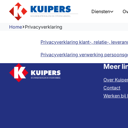
Diensten
Ov
Home
Privacyverklaring
Logistiek
Privacyverklar
Showroom
Privacyverklaring klant-, relatie-, levera
Privacyverklaring verwerking persoonsg
Ondersteuning e
Meer li
Prefab
Over Kuipe
Gegevensuitwiss
Contact
Werken bij 