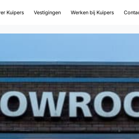
er Kuipers
Vestigingen
Werken bij Kuipers
Conta
n advies
eling