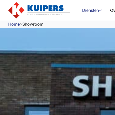
Diensten
Ov
Home
Showroom
Logistiek
Showroom
Ondersteuning e
Prefab
Gegevensuitwiss